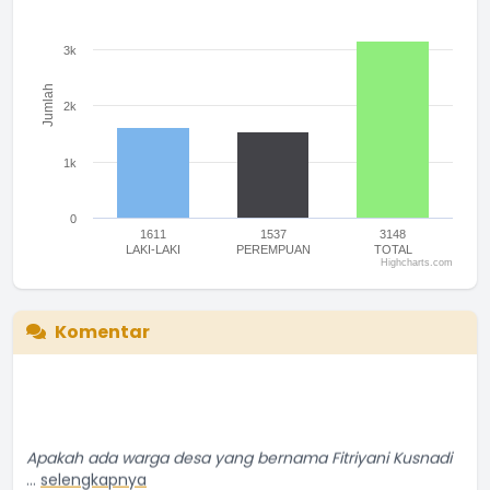
The chart has 1 Y axis displaying Jumlah. Range: 0 to 4000.
3k
Jumlah
2k
1k
0
1611
1537
3148
LAKI-LAKI
PEREMPUAN
TOTAL
Highcharts.com
End of interactive chart.
Komentar
Apakah ada warga desa yang bernama Fitriyani Kusnadi
...
selengkapnya