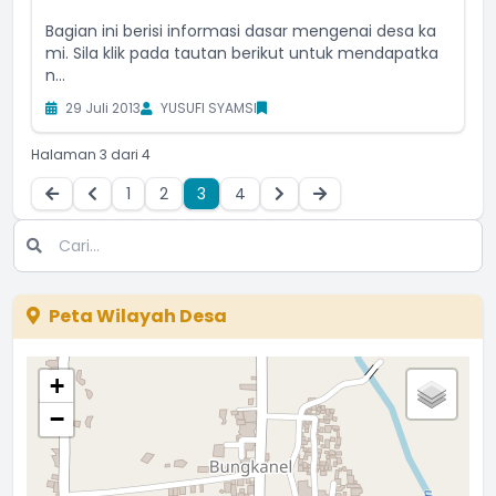
Bagian ini berisi informasi dasar mengenai desa ka
mi. Sila klik pada tautan berikut untuk mendapatka
n...
29 Juli 2013
YUSUFI SYAMSI
Halaman 3 dari 4
1
2
3
4
Peta Wilayah Desa
+
−