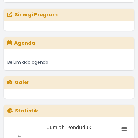
Sinergi Program
Agenda
Belum ada agenda
Galeri
Statistik
Jumlah Penduduk
Jumlah Penduduk
Bar chart with 3 bars.
The chart has 1 X axis displaying categories.
4k