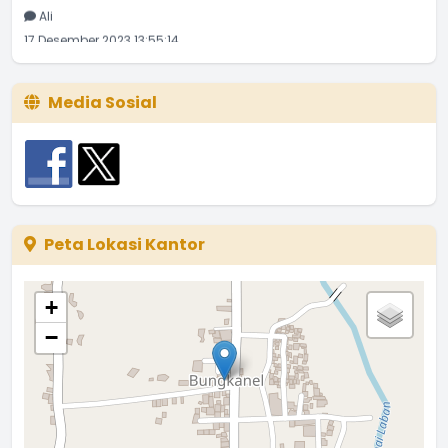
Ali
17 Desember 2023 13:55:14
Media Sosial
Peta Lokasi Kantor
+
−