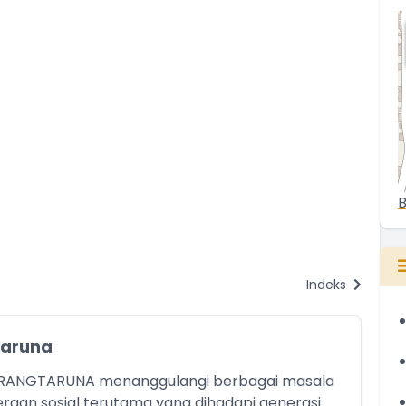
B
Indeks
Taruna
ANGTARUNA menanggulangi berbagai masala
raan sosial terutama yang dihadapi generasi...