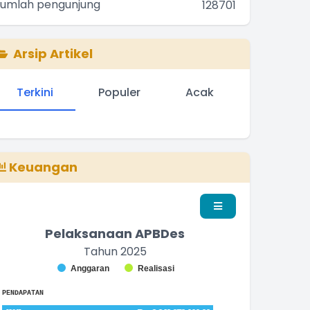
Jumlah pengunjung
128701
Arsip Artikel
Terkini
Populer
Acak
Keuangan
Pelaksanaan APBDes
Tahun 2025
Chart
Anggaran
Realisasi
nd of interactive chart.
ar chart with 2 data series.
PENDAPATAN
he chart has 1 X axis displaying categories.