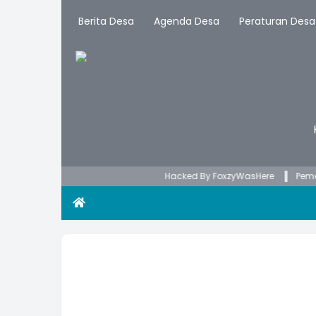
Berita Desa
Agenda Desa
Peraturan Desa
Hacked By FoxzyWasHere
Pemerintah