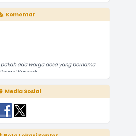
Komentar
Apakah ada warga desa yang bernama
itriyani Kusnadi
.
selengkapnya
Ali
Media Sosial
7 Desember 2023 13:55:14
Peta Lokasi Kantor