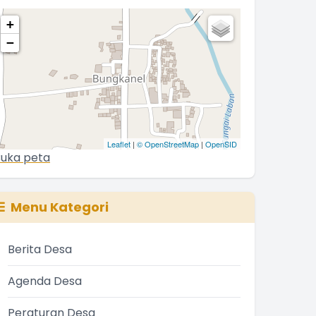
+
−
Leaflet
|
© OpenStreetMap
|
OpenSID
uka peta
Menu Kategori
Berita Desa
Agenda Desa
Peraturan Desa