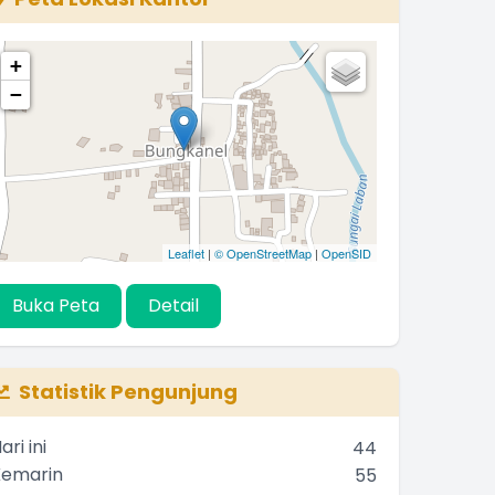
+
−
Leaflet
|
© OpenStreetMap
|
OpenSID
Buka Peta
Detail
Statistik Pengunjung
ari ini
44
Kemarin
55