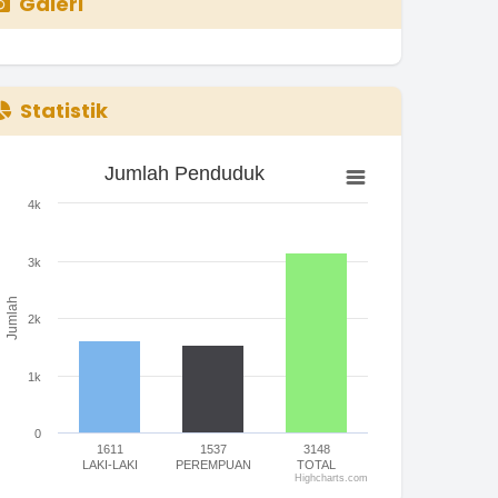
Galeri
Statistik
Jumlah Penduduk
Jumlah Penduduk
ar chart with 3 bars.
4k
he chart has 1 X axis displaying categories.
he chart has 1 Y axis displaying Jumlah. Range: 0 to 4000.
3k
Jumlah
2k
1k
0
1611
1537
3148
LAKI-LAKI
PEREMPUAN
TOTAL
Highcharts.com
nd of interactive chart.