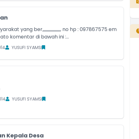
an
akat yang ber,,,,,,,,,,,,,,,,,,,, no hp : 097867575 em
 ato komentar di bawah ini :...
014
YUSUFI SYAMSI
B
T
T
n
014
YUSUFI SYAMSI
n Kepala Desa
E